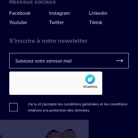
Réseaux sociaux
Facebook
Instagram
Linkedin
Youtube
Twitter
Tiktok
S’inscrire à notre newsletter
J'ai lu et j'accepte les conditions générales et les
conditions
relatives à la protection des données.
accepter
ous...
ies !