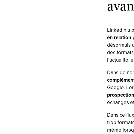
avan
LinkedIn a 
en relation 
désormais 
des formats 
l’actualité,
Dans de nom
complément
Google. Lors
prospectio
échanges et
Dans ce flux
trop format
même lorsqu’