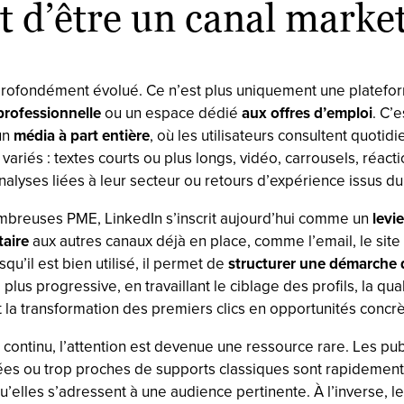
t d’être un canal marke
profondément évolué. Ce n’est plus uniquement une platef
professionnelle
ou un espace dédié
aux offres d’emploi
. C’e
un
média à part entière
, où les utilisateurs consultent quoti
variés : textes courts ou plus longs, vidéo, carrousels, réacti
 analyses liées à leur secteur ou retours d’expérience issus du 
breuses PME, LinkedIn s’inscrit aujourd’hui comme un
levie
aire
aux autres canaux déjà en place, comme l’email, le sit
qu’il est bien utilisé, il permet de
structurer une démarche 
n
plus progressive, en travaillant le ciblage des profils, la qua
 la transformation des premiers clics en opportunités concrè
 continu, l’attention est devenue une ressource rare. Les pub
ées ou trop proches de supports classiques sont rapidement
elles s’adressent à une audience pertinente. À l’inverse, l