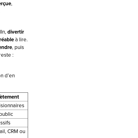
erçue
,
s
dIn,
divertir
réable
à lire.
endre
, puis
reste :
on d’en
rètement
isionnaires
public
ssifs
ail, CRM ou