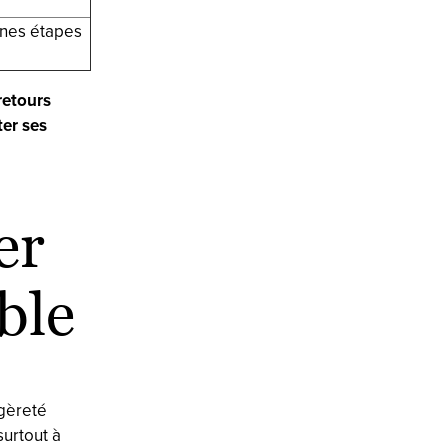
ines étapes
etours
er ses
er
ble
égèreté
surtout à