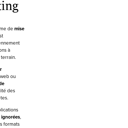
ting
orme de
mise
st
diennement
ons à
terrain.
r
e web ou
de
lité des
tes.
lications
ignorées
,
es formats