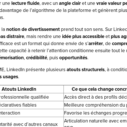
r une
lecture fluide
, avec un
angle clair
et une
vraie valeur p
 davantage de l’algorithme de la plateforme et génèrent plu
ns.
e la
notion de divertissement
prend tout son sens. Sur Linke
pas distraire
, mais rendre une
idée plus accessible
et
plus ag
ficace est un format qui donne envie de s’
arrêter
, de
compr
ette capacité à retenir l’attention conditionne ensuite tout le 
morisation
,
crédibilité
, puis
opportunités
.
E, LinkedIn présente plusieurs
atouts structurels
, à conditi
es usages
.
Atouts LinkedIn
Ce que cela change conc
ofessionnelle qualifiée
Accès direct à des profils déc
laratives fiables
Meilleure compréhension du 
nteraction
Favorise les échanges progre
Articulation naturelle avec em
arité avec d’autres canaux