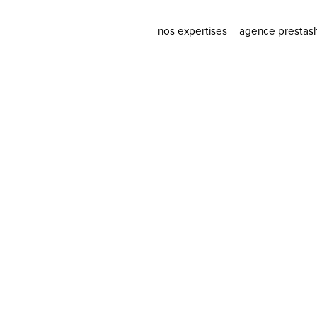
nos expertises
agence prestas
stratégie data driven
agence prest
social media
modules pres
stratégie digitale
ux/ui design
développement web
webmarketing
hébergement