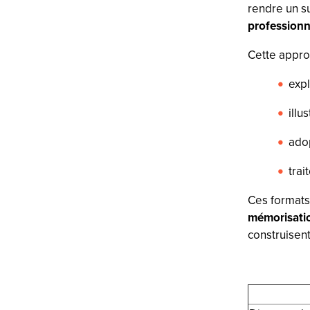
rendre un su
professionn
Cette appro
expl
illu
adop
trai
Ces formats 
mémorisati
construisen