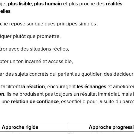
jet
plus lisible
,
plus humain
et plus proche des
réalités
elles
.
che repose sur quelques principes simples :
iquer plutôt que promettre,
strer avec des situations réelles,
ter un ton incarné et accessible,
ter des sujets concrets qui parlent au quotidien des décideur
facilitent
la réaction
, encouragent
les échanges
et améliore
on
. Ils ne produisent pas toujours un résultat immédiat, mais i
t une
relation de confiance
, essentielle pour la suite du parc
Approche rigide
Approche progress