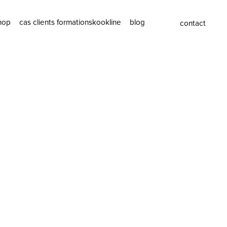
hop
cas clients
formations
kookline
blog
contact
ashop
l’agence
tashop
l’équipe
recrutement