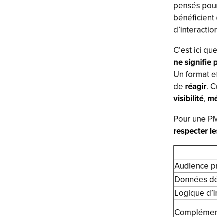
pensés pou
bénéficient
d’interactio
C’est ici qu
ne signifie 
Un format ef
de
réagir
. C
visibilité
,
mé
Pour une PM
respecter l
Audience pr
Données déc
Logique d’i
Complément