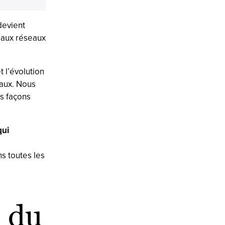
devient
 aux réseaux
t l’évolution
iaux. Nous
s façons
qui
s toutes les
s du