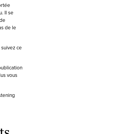
ortée
. Il se
 de
as de le
, suivez ce
ublication
lus vous
stening
ts