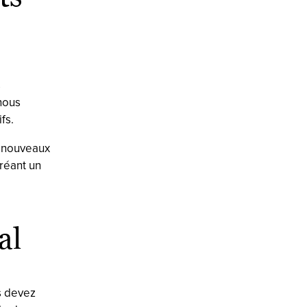
s
nous
fs.
s nouveaux
réant un
al
s devez