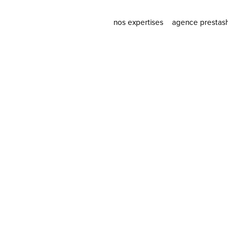
nos expertises
agence prestas
stratégie data driven
agence prest
social media
modules pres
stratégie digitale
ux/ui design
développement web
webmarketing
hébergement