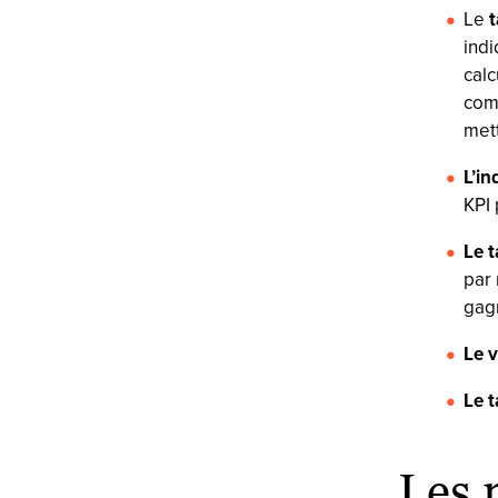
Le
indi
calc
comp
mett
L’i
KPI 
Le t
par 
gag
Le v
Le 
Les 