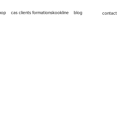
hop
cas clients
formations
kookline
blog
contact
ashop
l’agence
tashop
l’équipe
recrutement