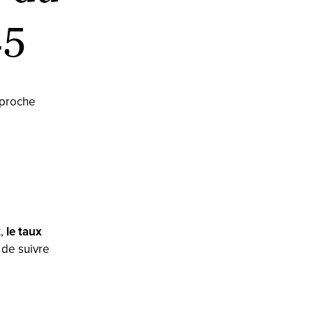
25
pproche
,
le taux
de suivre