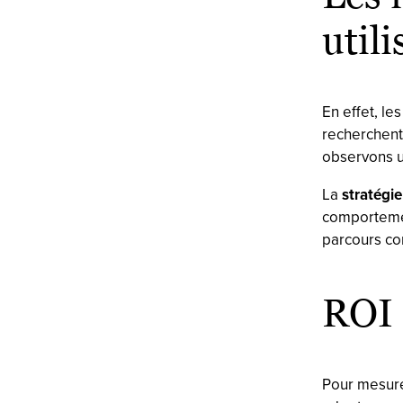
utili
En effet, le
recherchent
observons u
La
stratégi
comportement
parcours co
ROI 
Pour mesure