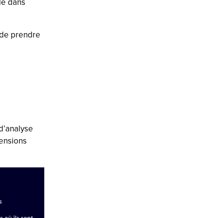
ale dans
 de prendre
 d’analyse
ensions