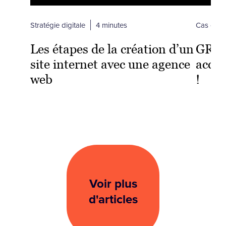
Stratégie digitale
4 minutes
Cas clien
Les étapes de la création d’un
GRET
site internet avec une agence
acco
web
!
Voir plus
d'articles