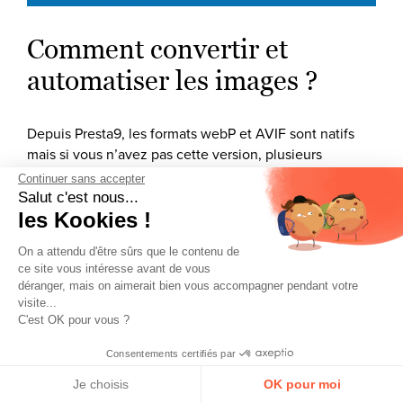
Comment convertir et
automatiser les images ?
Depuis Presta9, les formats webP et AVIF sont natifs
mais si vous n’avez pas cette version, plusieurs
solutions s’offrent à vous :
Continuer sans accepter
Salut c'est nous...
Modules PrestaShop
les Kookies !
Plugins comme ImageMagick, TinyPNG ou
On a attendu d'être sûrs que le contenu de
PrestaShop WebP Converter automatisent la
ce site vous intéresse avant de vous
déranger, mais on aimerait bien vous accompagner pendant votre
conversion et la compression à l’upload.
visite...
C'est OK pour vous ?
Conversion manuelle ou batch
Consentements certifiés par
Pour les boutiques existantes avec beaucoup de
Je choisis
OK pour moi
visuels, des outils en ligne ou scripts (comme