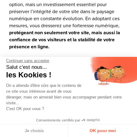
option, mais un investissement essentiel pour
préserver l’intégrité de votre site dans le paysage
numérique en constante évolution. En adoptant ces
mesures, vous dresserez une forteresse numérique,
protégeant non seulement votre site, mais aussi la
confiance de vos visiteurs et la stabilité de votre
présence en ligne.
Continuer sans accepter
Salut c'est nous...
les Kookies !
Les maîtres mots à retenir :
On a attendu d'être sûrs que le contenu de
anticiper, protéger, surveiller,
ce site vous intéresse avant de vous
déranger, mais on aimerait bien vous accompagner pendant votre
réagir !
visite...
C'est OK pour vous ?
Consentements certifiés par
Je choisis
OK pour moi
Vous souhaitez réaliser un audit de