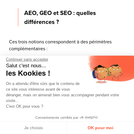
AEO, GEO et SEO : quelles
différences ?
Ces trois notions correspondent à des périmètres
complémentaires :
Continuer sans accepter
SEO (Search Engine Optimization)
:
Salut c'est nous...
optimisation de la visibilité dans les moteurs de
les Kookies !
recherche classiques.
AEO (Answer Engine Optimization)
:
On a attendu d'être sûrs que le contenu de
ce site vous intéresse avant de vous
optimisation des contenus pour les moteurs de
déranger, mais on aimerait bien vous accompagner pendant votre
réponse qui fournissent des réponses directes.
visite...
GEO (Generative Engine Optimization)
:
C'est OK pour vous ?
optimisation de la visibilité dans les moteurs
Consentements certifiés par
génératifs basés sur des LLM, qui synthétisent
l’information à partir de sources sélectionnées.
Je choisis
OK pour moi