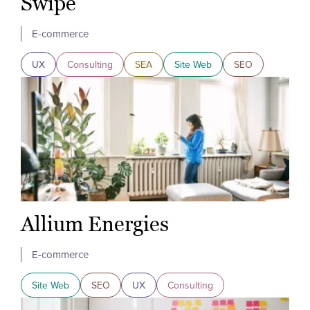
Swipe
E-commerce
UX
Consulting
SEA
Site Web
SEO
Allium Energies
E-commerce
Site Web
SEO
UX
Consulting