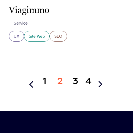
Viagimmo
Service
UX
Site Web
SEO
<
1
2
3
4
>