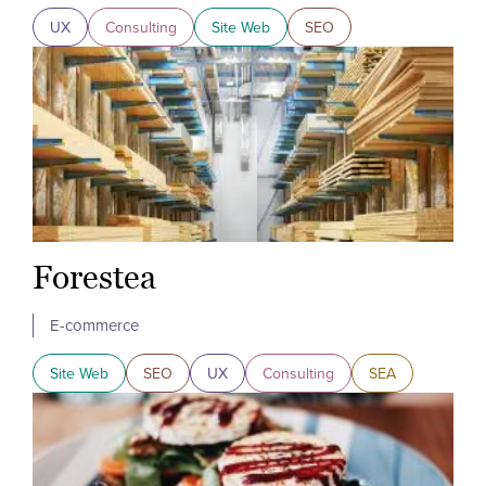
UX
Consulting
Site Web
SEO
Forestea
E-commerce
Site Web
SEO
UX
Consulting
SEA