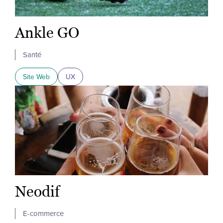
Ankle GO
Santé
Site Web
UX
Neodif
E-commerce